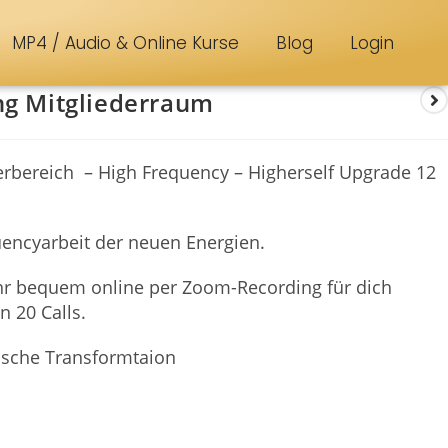
MP4 / Audio & Online Kurse
Blog
Login
ng Mitgliederraum
rbereich – High Frequency – Higherself Upgrade 12
uencyarbeit der neuen Energien.
hr bequem online per Zoom-Recording für dich
 20 Calls.
tische Transformtaion