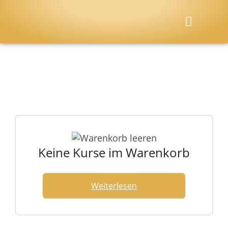
Dein Geschenk
Mein Angebot
MP4 / Audio & Online Kurse
Keine Kurse im Warenkorb
Weiterlesen