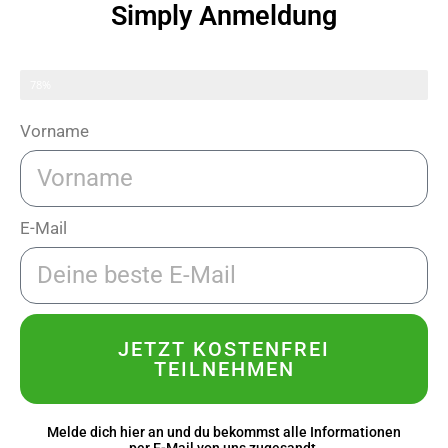
Simply Anmeldung
Nur noch ein Schritt
78%
Vorname
E-Mail
JETZT KOSTENFREI
TEILNEHMEN
Melde dich hier an und du bekommst alle Informationen
per E-Mail von uns zugesandt.